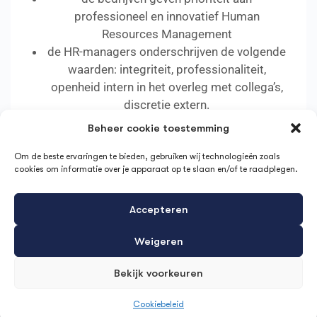
professioneel en innovatief Human
Resources Management
de HR-managers onderschrijven de volgende
waarden: integriteit, professionaliteit,
openheid intern in het overleg met collega’s,
discretie extern.
Beheer cookie toestemming
Dit zorgt ervoor dat allerlei thema’s kunnen
worden behandeld in een sfeer van vertrouwen,
Om de beste ervaringen te bieden, gebruiken wij technologieën zoals
cookies om informatie over je apparaat op te slaan en/of te raadplegen.
gebaseerd op de wens om te delen en te leren.
Accepteren
Weigeren
Bekijk voorkeuren
Cookiebeleid