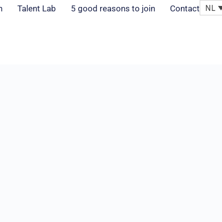
NL
n
Talent Lab
5 good reasons to join
Contact