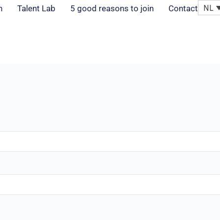
NL
n
Talent Lab
5 good reasons to join
Contact