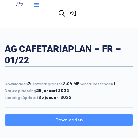
AG CAFETARIAPLAN – FR –
01/22
Downloaden
7
Bestandsgrootte
2.04 MB
Aantal bestanden
1
Datum plaatsing
25 januari 2022
Laatst geüpdatet
25 januari 2022
Downloaden