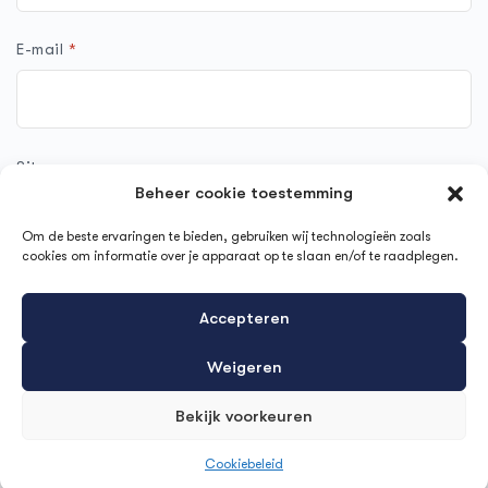
E-mail
*
Site
Beheer cookie toestemming
Om de beste ervaringen te bieden, gebruiken wij technologieën zoals
cookies om informatie over je apparaat op te slaan en/of te raadplegen.
Mijn naam, e-mail en site opslaan in deze browser voor de
Accepteren
volgende keer wanneer ik een reactie plaats.
Weigeren
Bekijk voorkeuren
Cookiebeleid