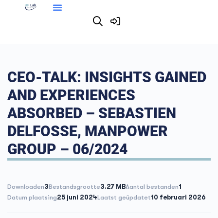
CEO-TALK: INSIGHTS GAINED
AND EXPERIENCES
ABSORBED – SEBASTIEN
DELFOSSE, MANPOWER
GROUP – 06/2024
Downloaden
3
Bestandsgrootte
3.27 MB
Aantal bestanden
1
Datum plaatsing
25 juni 2024
Laatst geüpdatet
10 februari 2026