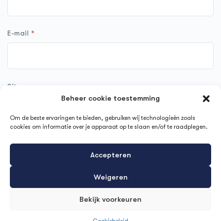
E-mail
*
Site
Beheer cookie toestemming
Om de beste ervaringen te bieden, gebruiken wij technologieën zoals
cookies om informatie over je apparaat op te slaan en/of te raadplegen.
Mijn naam, e-mail en site opslaan in deze browser voor de
Accepteren
volgende keer wanneer ik een reactie plaats.
Weigeren
Bekijk voorkeuren