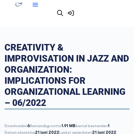
CREATIVITY &
IMPROVISATION IN JAZZ AND
ORGANIZATION:
IMPLICATIONS FOR
ORGANIZATIONAL LEARNING
– 06/2022
Downloaden
6
Bestandsgrootte
1.91 MB
Aantal bestanden
1
Datum plaatsing
21 juni 2022
Laatst geüpdatet
21 juni 2022