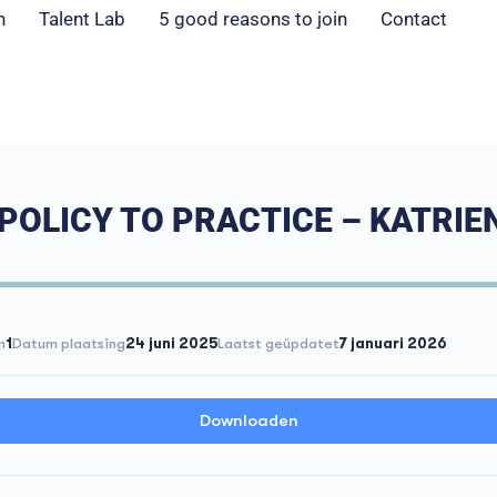
n
Talent Lab
5 good reasons to join
Contact
POLICY TO PRACTICE – KATRIEN
n
1
Datum plaatsing
24 juni 2025
Laatst geüpdatet
7 januari 2026
Downloaden