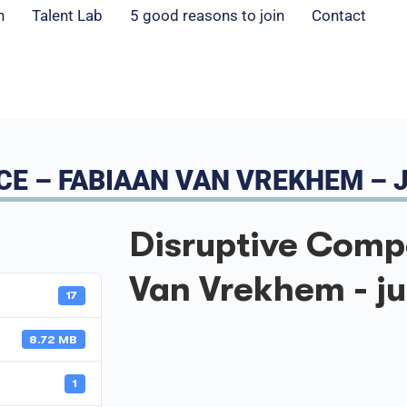
n
Talent Lab
5 good reasons to join
Contact
E – FABIAAN VAN VREKHEM – J
Disruptive Comp
Van Vrekhem - ju
17
8.72 MB
1