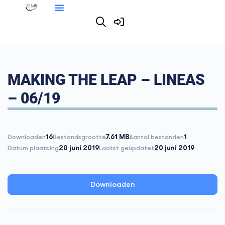
MAKING THE LEAP – LINEAS
– 06/19
Downloaden
16
Bestandsgrootte
7.61 MB
Aantal bestanden
1
Datum plaatsing
20 juni 2019
Laatst geüpdatet
20 juni 2019
Downloaden