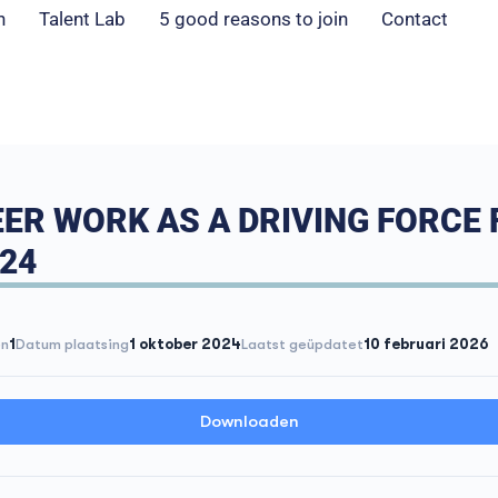
n
Talent Lab
5 good reasons to join
Contact
ER WORK AS A DRIVING FORCE 
024
en
1
Datum plaatsing
1 oktober 2024
Laatst geüpdatet
10 februari 2026
Downloaden