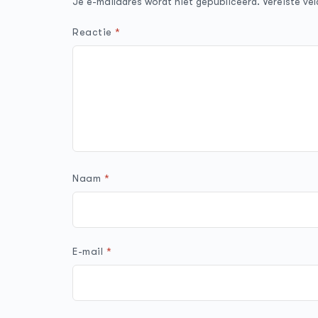
Je e-mailadres wordt niet gepubliceerd.
Vereiste ve
Reactie
*
Naam
*
E-mail
*