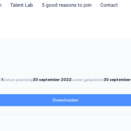
n
Talent Lab
5 good reasons to join
Contact
n
1
Datum plaatsing
30 september 2022
Laatst geüpdatet
30 september
Downloaden