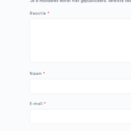
Je e-mailadres wordt niet gepubliceerd.
Vereiste ve
Reactie
*
Naam
*
E-mail
*