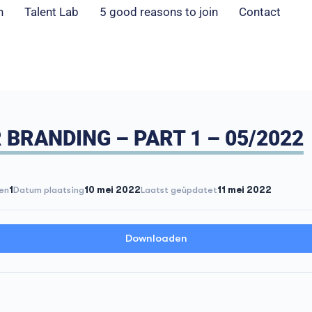
n
Talent Lab
5 good reasons to join
Contact
 BRANDING – PART 1 – 05/2022
en
1
Datum plaatsing
10 mei 2022
Laatst geüpdatet
11 mei 2022
Downloaden