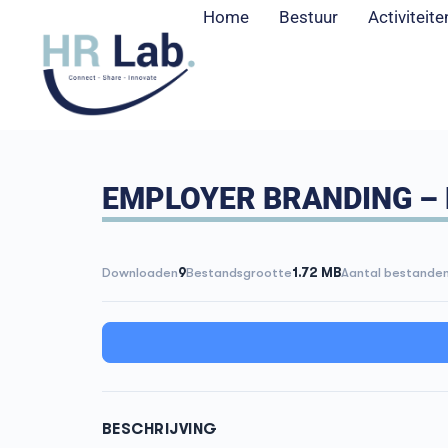
Home
Bestuur
Activiteite
EMPLOYER BRANDING – P
Downloaden
9
Bestandsgrootte
1.72 MB
Aantal bestande
BESCHRIJVING