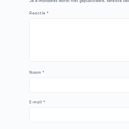
Je e-mailadres wordt niet gepubliceerd.
Vereiste ve
Reactie
*
Naam
*
E-mail
*