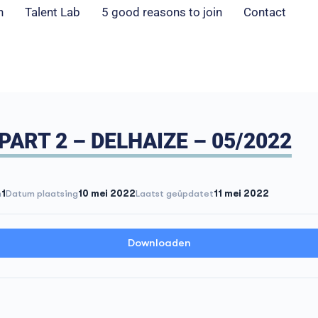
n
Talent Lab
5 good reasons to join
Contact
ART 2 – DELHAIZE – 05/2022
n
1
Datum plaatsing
10 mei 2022
Laatst geüpdatet
11 mei 2022
Downloaden