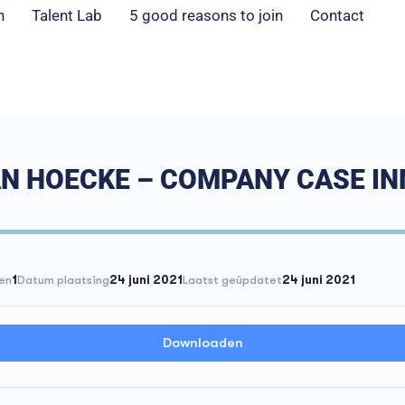
n
Talent Lab
5 good reasons to join
Contact
N HOECKE – COMPANY CASE IN
en
1
Datum plaatsing
24 juni 2021
Laatst geüpdatet
24 juni 2021
Downloaden