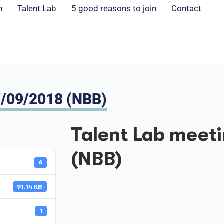
n
Talent Lab
5 good reasons to join
Contact
/09/2018 (NBB)
Talent Lab meet
(NBB)
6
91.14 KB
1