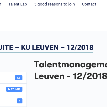
n
Talent Lab
5 good reasons to join
Contact
E – KU LEUVEN – 12/2018
Talentmanagemen
Leuven - 12/201
12
4.70 MB
1