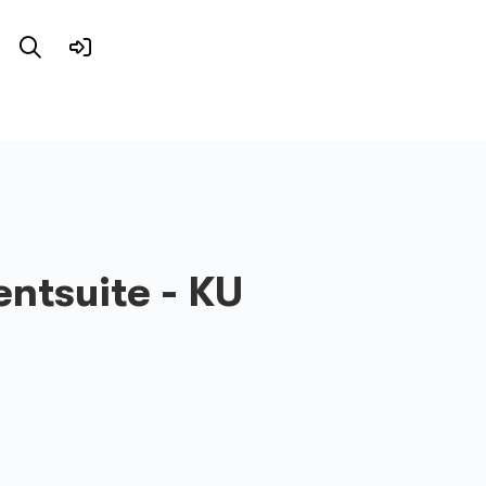
tsuite - KU
8