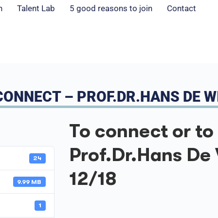
n
Talent Lab
5 good reasons to join
Contact
ONNECT – PROF.DR.HANS DE WI
To connect or to
Prof.Dr.Hans De 
24
12/18
9.99 MB
1