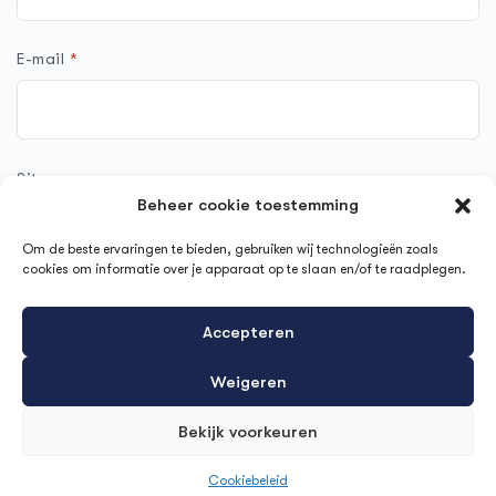
E-mail
*
Site
Beheer cookie toestemming
Om de beste ervaringen te bieden, gebruiken wij technologieën zoals
cookies om informatie over je apparaat op te slaan en/of te raadplegen.
Mijn naam, e-mail en site opslaan in deze browser voor de
Accepteren
volgende keer wanneer ik een reactie plaats.
Weigeren
Bekijk voorkeuren
Cookiebeleid