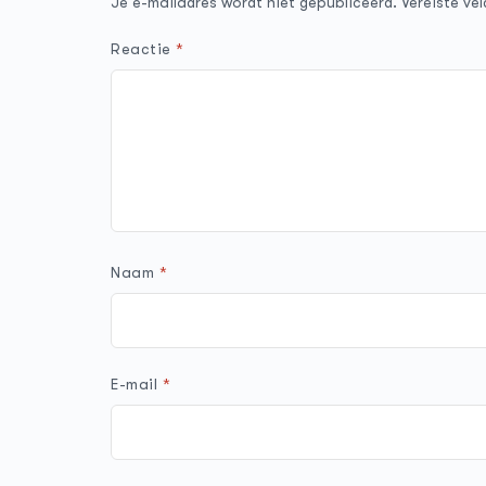
Je e-mailadres wordt niet gepubliceerd.
Vereiste ve
Reactie
*
Naam
*
E-mail
*