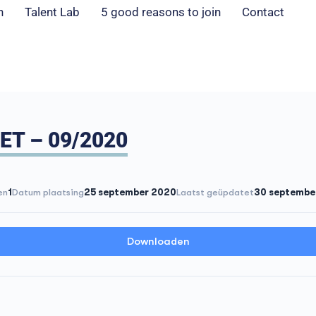
n
Talent Lab
5 good reasons to join
Contact
ET – 09/2020
en
1
Datum plaatsing
25 september 2020
Laatst geüpdatet
30 septembe
Downloaden