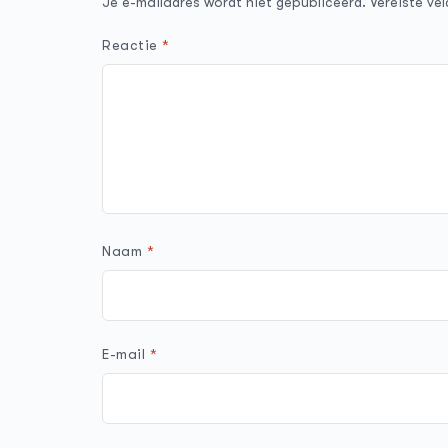
Je e-mailadres wordt niet gepubliceerd.
Vereiste ve
Reactie
*
Naam
*
E-mail
*