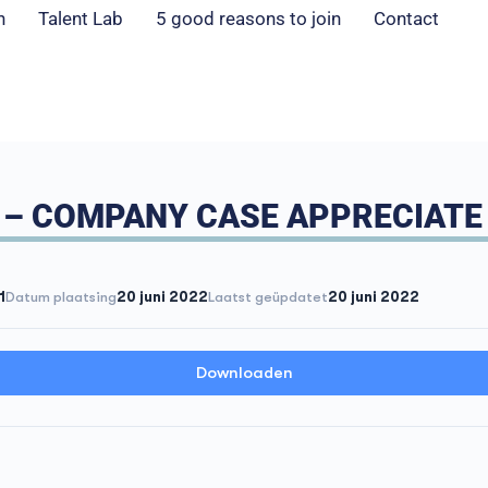
n
Talent Lab
5 good reasons to join
Contact
 COMPANY CASE APPRECIATE I
1
Datum plaatsing
20 juni 2022
Laatst geüpdatet
20 juni 2022
Downloaden