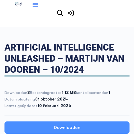
ARTIFICIAL INTELLIGENCE
UNLEASHED – MARTIJN VAN
DOOREN – 10/2024
Downloaden
3
Bestandsgrootte
1.12 MB
Aantal bestanden
1
Datum plaatsing
31 oktober 2024
Laatst geüpdatet
10 februari 2026
Downloaden