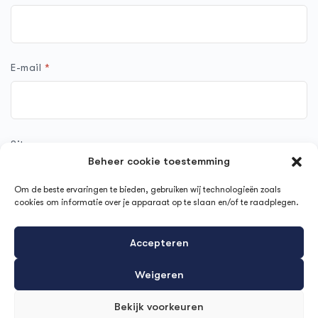
E-mail
*
Site
Beheer cookie toestemming
Om de beste ervaringen te bieden, gebruiken wij technologieën zoals
cookies om informatie over je apparaat op te slaan en/of te raadplegen.
Mijn naam, e-mail en site opslaan in deze browser voor de
Accepteren
volgende keer wanneer ik een reactie plaats.
Weigeren
Bekijk voorkeuren