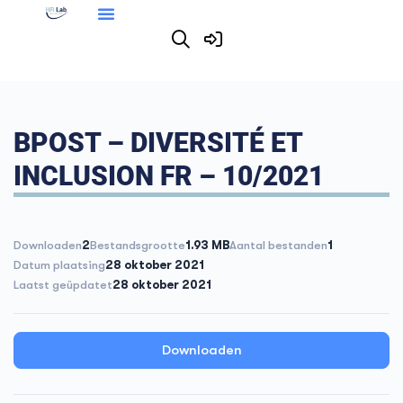
BPOST – DIVERSITÉ ET
INCLUSION FR – 10/2021
Downloaden
2
Bestandsgrootte
1.93 MB
Aantal bestanden
1
Datum plaatsing
28 oktober 2021
Laatst geüpdatet
28 oktober 2021
Downloaden