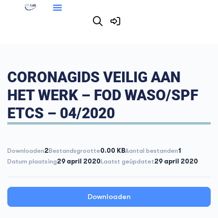
CORONAGIDS VEILIG AAN
HET WERK – FOD WASO/SPF
ETCS – 04/2020
Downloaden
2
Bestandsgrootte
0.00 KB
Aantal bestanden
1
Datum plaatsing
29 april 2020
Laatst geüpdatet
29 april 2020
Downloaden