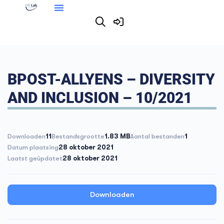
BPOST-ALLYENS – DIVERSITY
AND INCLUSION – 10/2021
Downloaden
11
Bestandsgrootte
1.83 MB
Aantal bestanden
1
Datum plaatsing
28 oktober 2021
Laatst geüpdatet
28 oktober 2021
Downloaden