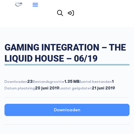
GAMING INTEGRATION – THE
LIQUID HOUSE – 06/19
Downloaden
23
Bestandsgrootte
1.35 MB
Aantal bestanden
1
Datum plaatsing
20 juni 2019
Laatst geüpdatet
21 juni 2019
Downloaden