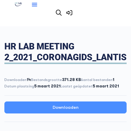
HR LAB MEETING
2_2021_CORONAGIDS_LANTIS
Downloaden
14
Bestandsgrootte
371.28 KB
Aantal bestanden
1
Datum plaatsing
5 maart 2021
Laatst geüpdatet
5 maart 2021
Downloaden