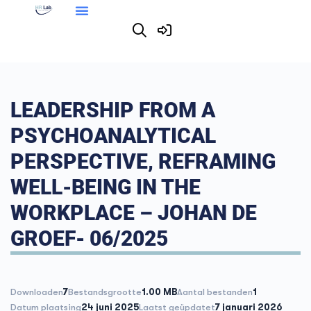
LEADERSHIP FROM A
PSYCHOANALYTICAL
PERSPECTIVE, REFRAMING
WELL-BEING IN THE
WORKPLACE – JOHAN DE
GROEF- 06/2025
Downloaden
7
Bestandsgrootte
1.00 MB
Aantal bestanden
1
Datum plaatsing
24 juni 2025
Laatst geüpdatet
7 januari 2026