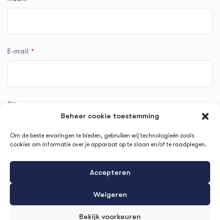
E-mail
*
Site
Beheer cookie toestemming
Om de beste ervaringen te bieden, gebruiken wij technologieën zoals
cookies om informatie over je apparaat op te slaan en/of te raadplegen.
Mijn naam, e-mail en site opslaan in deze browser voor de
Accepteren
volgende keer wanneer ik een reactie plaats.
Weigeren
Bekijk voorkeuren