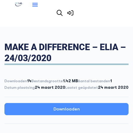
MAKE A DIFFERENCE – ELIA –
24/03/2020
Downloaden
14
Bestandsgrootte
1.42 MB
Aantal bestanden
1
Datum plaatsing
24 maart 2020
Laatst geüpdatet
24 maart 2020
Downloaden