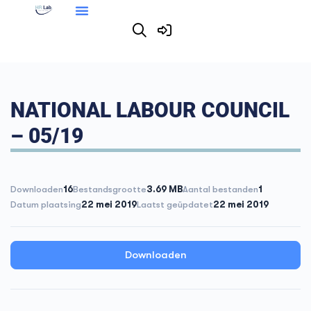
NATIONAL LABOUR COUNCIL
– 05/19
Downloaden
16
Bestandsgrootte
3.69 MB
Aantal bestanden
1
Datum plaatsing
22 mei 2019
Laatst geüpdatet
22 mei 2019
Downloaden