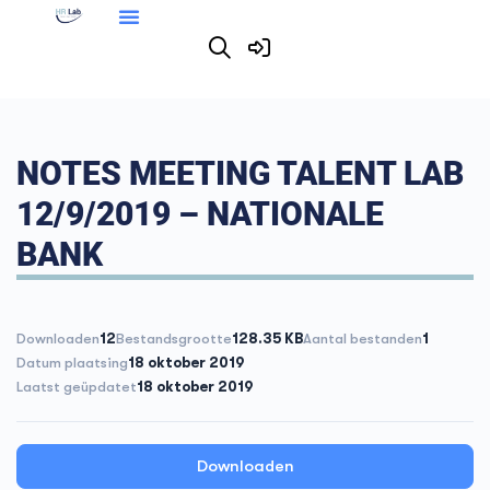
NOTES MEETING TALENT LAB
12/9/2019 – NATIONALE
BANK
Downloaden
12
Bestandsgrootte
128.35 KB
Aantal bestanden
1
Datum plaatsing
18 oktober 2019
Laatst geüpdatet
18 oktober 2019
Downloaden