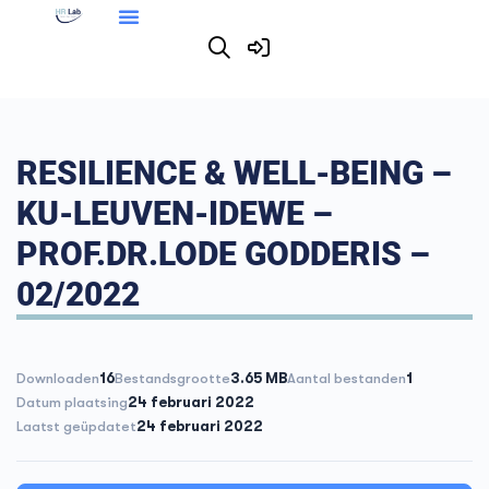
RESILIENCE & WELL-BEING –
KU-LEUVEN-IDEWE –
PROF.DR.LODE GODDERIS –
02/2022
Downloaden
16
Bestandsgrootte
3.65 MB
Aantal bestanden
1
Datum plaatsing
24 februari 2022
Laatst geüpdatet
24 februari 2022