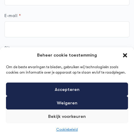
E-mail
*
Site
Beheer cookie toestemming
Om de beste ervaringen te bieden, gebruiken wij technologieën zoals
cookies om informatie over je apparaat op te slaan en/of te raadplegen.
Mijn naam, e-mail en site opslaan in deze browser voor de
Accepteren
volgende keer wanneer ik een reactie plaats.
Weigeren
Bekijk voorkeuren
Cookiebeleid