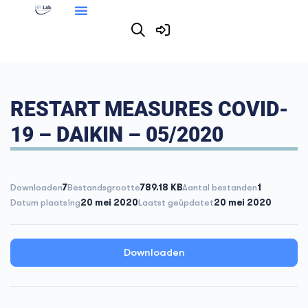
RESTART MEASURES COVID-
19 – DAIKIN – 05/2020
Downloaden
7
Bestandsgrootte
789.18 KB
Aantal bestanden
1
Datum plaatsing
20 mei 2020
Laatst geüpdatet
20 mei 2020
Downloaden