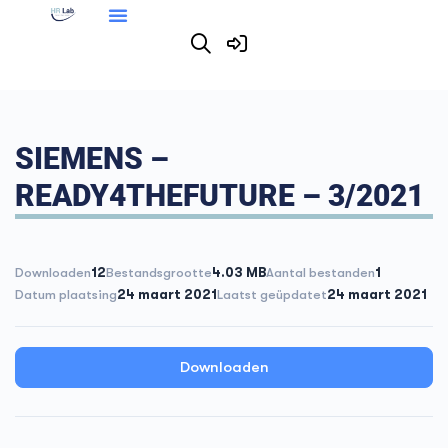
SIEMENS –
READY4THEFUTURE – 3/2021
Downloaden
12
Bestandsgrootte
4.03 MB
Aantal bestanden
1
Datum plaatsing
24 maart 2021
Laatst geüpdatet
24 maart 2021
Downloaden