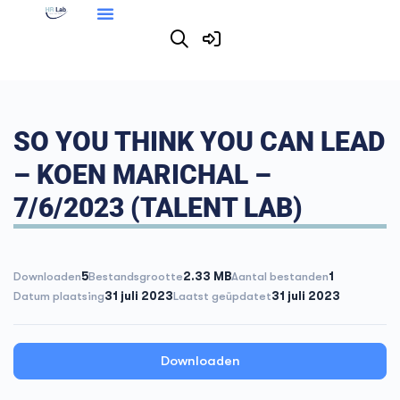
SO YOU THINK YOU CAN LEAD
– KOEN MARICHAL –
7/6/2023 (TALENT LAB)
Downloaden
5
Bestandsgrootte
2.33 MB
Aantal bestanden
1
Datum plaatsing
31 juli 2023
Laatst geüpdatet
31 juli 2023
Downloaden