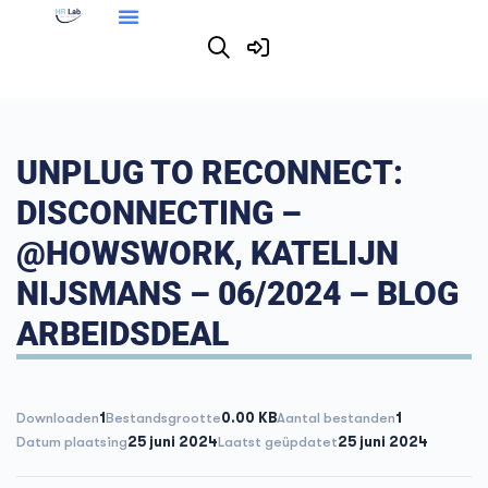
UNPLUG TO RECONNECT:
DISCONNECTING –
@HOWSWORK, KATELIJN
NIJSMANS – 06/2024 – BLOG
ARBEIDSDEAL
Downloaden
1
Bestandsgrootte
0.00 KB
Aantal bestanden
1
Datum plaatsing
25 juni 2024
Laatst geüpdatet
25 juni 2024