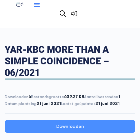
YAR-KBC MORE THAN A
SIMPLE COINCIDENCE –
06/2021
Downloaden
6
Bestandsgrootte
639.27 KB
Aantal bestanden
1
Datum plaatsing
21 juni 2021
Laatst geüpdatet
21 juni 2021
Downloaden